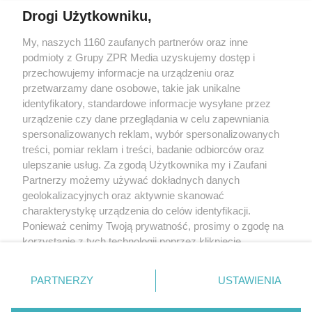
INFORMACJE PODSTAWOWE DOTYCZĄCE PRZETWARZANIA
Drogi Użytkowniku,
DANYCH OSOBOWYCH
Administratorem Twoich danych jest TIME S.A. z siedzibą w
My, naszych 1160 zaufanych partnerów oraz inne
Warszawie przy ul. Jubilerskiej 10, 04-190 Warszawa. Cele
podmioty z Grupy ZPR Media uzyskujemy dostęp i
przetwarzania to realizacja usługi, podpisanie umowy oraz
przechowujemy informacje na urządzeniu oraz
marketing własny TIME S.A., jeżeli wyraziłeś na to zgodę.
przetwarzamy dane osobowe, takie jak unikalne
Podstawami prawnymi przetwarzania są umowa sprzedaży/
świadczenia usług oraz nasz prawnie uzasadniony interes.
identyfikatory, standardowe informacje wysyłane przez
Odbiorcami danych są podmioty przetwarzające dane osobowe w
urządzenie czy dane przeglądania w celu zapewniania
naszym imieniu. Twoje prawa związane z przetwarzaniem danych:
spersonalizowanych reklam, wybór spersonalizowanych
prawo sprzeciwu wobec przetwarzania danych w celach
treści, pomiar reklam i treści, badanie odbiorców oraz
marketingowych, prawo dostępu do danych i inne prawa, o których
ulepszanie usług. Za zgodą Użytkownika my i Zaufani
mowa w szczegółowych informacjach o przetwarzaniu danych
Partnerzy możemy używać dokładnych danych
osobowych dostępnych
TUTAJ
geolokalizacyjnych oraz aktywnie skanować
charakterystykę urządzenia do celów identyfikacji.
Ponieważ cenimy Twoją prywatność, prosimy o zgodę na
korzystanie z tych technologii poprzez kliknięcie
ANULUJ
WYŚLIJ
„Akceptuję”. Zgoda jest dobrowolna i zawsze możesz ją
zmienić/wycofać klikając przycisk ustawień prywatności
PARTNERZY
USTAWIENIA
Biuro Obsługi Klienta
znajdujący się w lewym dolnym rogu strony
. Niektóre
rodzaje przetwarzania danych nie wymagają zgody
Czynne: pn-pt 8.00 - 16.00