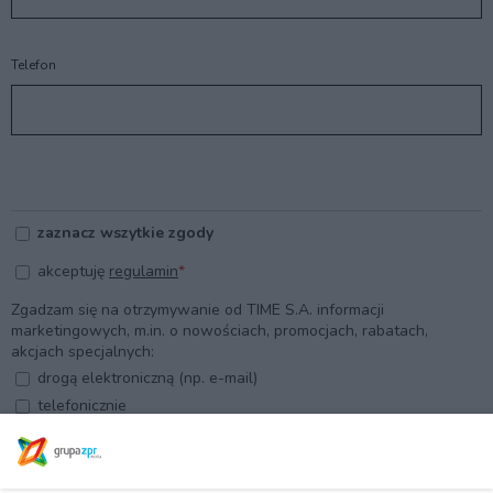
Telefon
zaznacz wszytkie zgody
akceptuję
regulamin
Zgadzam się na otrzymywanie od TIME S.A. informacji
marketingowych, m.in. o nowościach, promocjach, rabatach,
akcjach specjalnych:
drogą elektroniczną (np. e-mail)
telefonicznie
Mam świadomość swojego prawa do odwołania zgody w każdym
czasie, wysyłając e-mail na adres
iod@grupazpr.pl
.